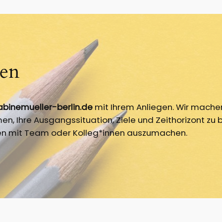
en
inemueller-berlin.de
mit Ihrem Anliegen. Wir machen
en, Ihre Ausgangssituation, Ziele und Zeithorizont 
ffen mit Team oder Kolleg*innen auszumachen.